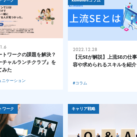
トワーク
Remotersコラム
1.6
2022.12.28
ートワークの課題を解決？
【元SEが解説】上流SEの仕
ーチャルランチクラブ』を
容や求められるスキルを紹介
てみた
ュニケーション
#コラム
トワーク
キャリア戦略