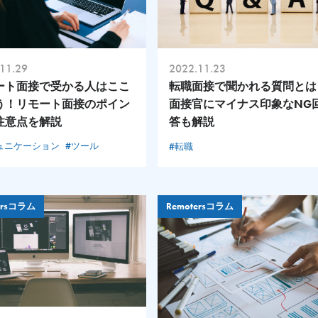
11.29
2022.11.23
ート面接で受かる人はここ
転職面接で聞かれる質問とは
う！リモート面接のポイン
面接官にマイナス印象なNG
注意点を解説
答も解説
ュニケーション
#ツール
#転職
ersコラム
Remotersコラム