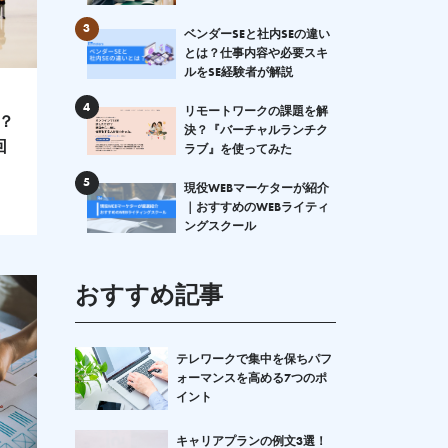
3
ベンダーSEと社内SEの違い
とは？仕事内容や必要スキ
ルをSE経験者が解説
4
リモートワークの課題を解
？
決？『バーチャルランチク
回
ラブ』を使ってみた
5
現役WEBマーケターが紹介
｜おすすめのWEBライティ
ングスクール
おすすめ記事
テレワークで集中を保ちパフ
ォーマンスを高める7つのポ
イント
キャリアプランの例文3選！