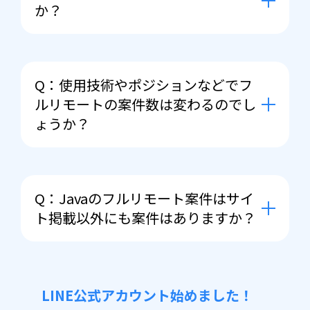
か？
A： 前提としてまずはフルリモートで
案件をお探しさせていただくのです
Q：使用技術やポジションなどでフ
が、ご紹介できる案件の幅によっては
ルリモートの案件数は変わるのでし
初期出社や定期出社（リモートと出社
ょうか？
併用）をご相談させて頂くこともござ
います。
A：はい、変わります。やはりベンチ
ャー企業様でよく採用されるRubyや
Q：Javaのフルリモート案件はサイ
PHPなどの言語はフルリモート案件が
ト掲載以外にも案件はありますか？
多く、C言語など組み込み系の案件な
どは少ない傾向がございます。全く無
A：はい。サイト掲載案件は一部で
い訳ではございませんので一度お気軽
す。会員登録することで非公開案件も
にご相談くださいませ。
LINE公式アカウント始めました！
ご紹介可能となりますのでお気軽にお