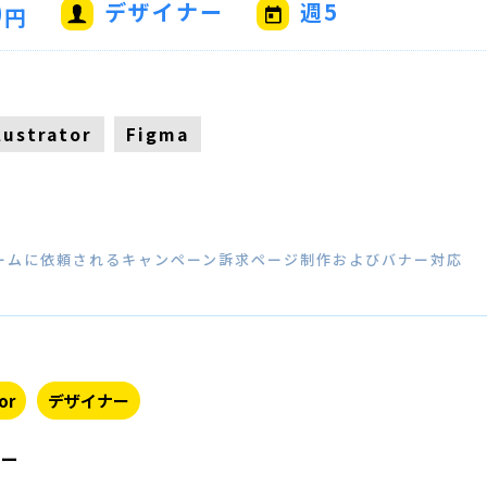
0
デザイナー
週5
円
llustrator
Figma
チームに依頼されるキャンペーン訴求ページ制作およびバナー対応
or
デザイナー
ター