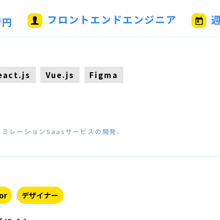
0
フロントエンドエンジニア
週
円
eact.js
Vue.js
Figma
ミレーションSaasサービスの開発。
or
デザイナー