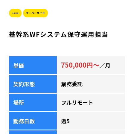
Java
サーバーサイド
基幹系WFシステム保守運用担当
750,000円～
単価
／月
契約形態
業務委託
場所
フルリモート
勤務日数
週5