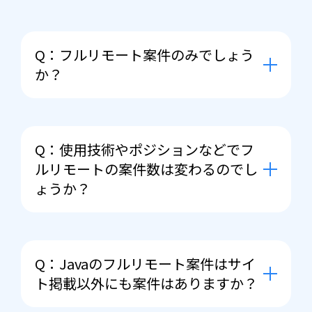
Q：フルリモート案件のみでしょう
か？
A： 前提としてまずはフルリモートで
案件をお探しさせていただくのです
Q：使用技術やポジションなどでフ
が、ご紹介できる案件の幅によっては
ルリモートの案件数は変わるのでし
初期出社や定期出社（リモートと出社
ょうか？
併用）をご相談させて頂くこともござ
います。
A：はい、変わります。やはりベンチ
ャー企業様でよく採用されるRubyや
Q：Javaのフルリモート案件はサイ
PHPなどの言語はフルリモート案件が
ト掲載以外にも案件はありますか？
多く、C言語など組み込み系の案件な