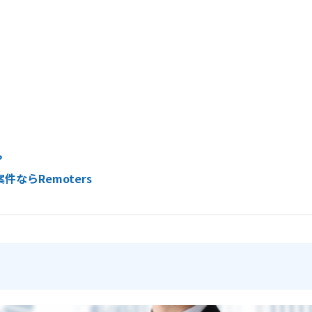
？
ならRemoters