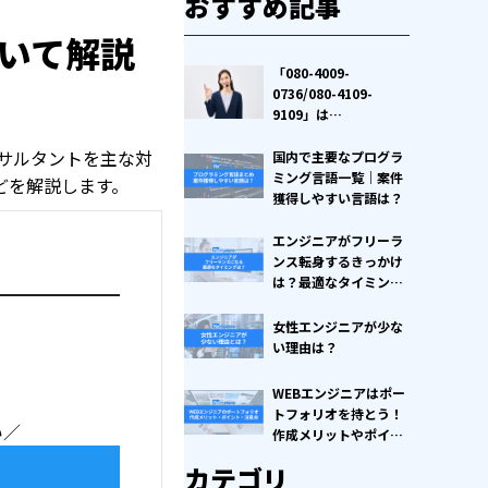
おすすめ記事
ついて解説
「080-4009-
0736/080-4109-
9109」は
Remoters（株式会社
ンサルタントを主な対
TERAZ）の電話番号で
国内で主要なプログラ
す。用件やサービスの
ミング言語一覧｜案件
どを解説します。
特徴は？
獲得しやすい言語は？
エンジニアがフリーラ
ンス転身するきっかけ
は？最適なタイミング
など解説
女性エンジニアが少な
い理由は？
WEBエンジニアはポー
トフォリオを持とう！
い／
作成メリットやポイン
ト、注意点を解説
カテゴリ