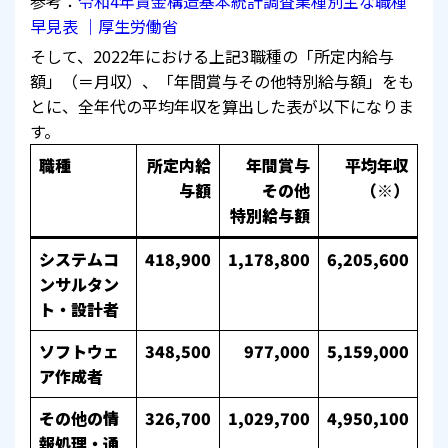
参考：
令和4年賃金構造基本統計調査業種別主な職種
早見表 ｜厚生労働省
そして、2022年における上記3職種の「所定内給与
額」（＝月収）、「年間賞与その他特別給与額」をも
とに、全年代の平均年収を算出した表が以下になりま
す。
職種
所定内給
年間賞与
平均年収
与額
その他
（※）
特別給与額
システムコ
418,900
1,178,800
6,205,600
ンサルタン
ト・設計者
ソフトウェ
348,500
977,000
5,159,000
ア作成者
その他の情
326,700
1,029,700
4,950,100
報処理・通