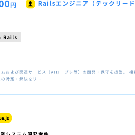
00
Railsエンジニア（テックリー
円
 Rails
ムおよび関連サービス（AIロープレ等）の開発・保守を担当。 複
題の特定・解決をリ…
ue.js
事業システム開発案件