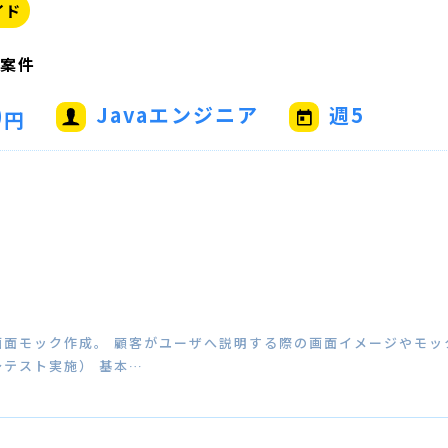
イド
発案件
0
Javaエンジニア
週5
円
面モック作成。 顧客がユーザへ説明する際の画面イメージやモッ
テスト実施） 基本…