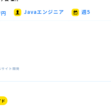
0
Javaエンジニア
週5
円
Sサイト開発
イド