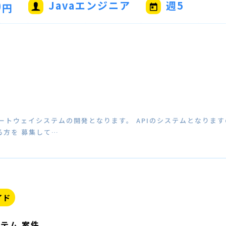
0
Javaエンジニア
週5
円
ートウェイシステムの開発となります。 APIのシステムとなりま
る方を 募集して…
イド
テム 案件