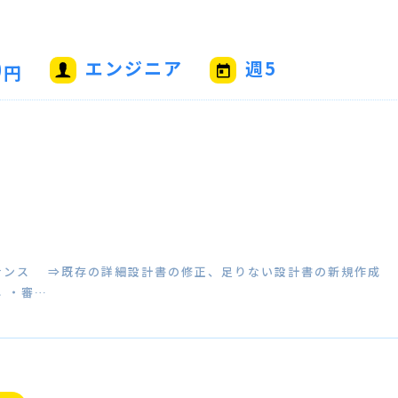
0
エンジニア
週5
円
ナンス ⇒既存の詳細設計書の修正、足りない設計書の新規作成 P
 ・審…