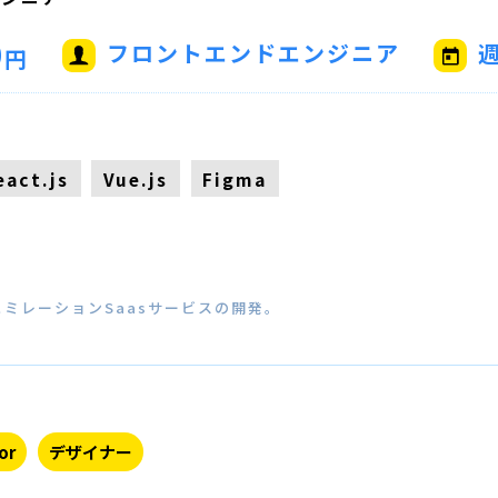
0
フロントエンドエンジニア
週
円
eact.js
Vue.js
Figma
ミレーションSaasサービスの開発。
or
デザイナー