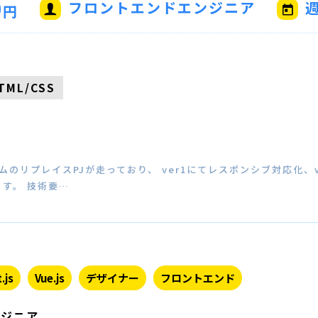
0
フロントエンドエンジニア
週
円
TML/CSS
ムのリプレイスPJが走っており、 ver1にてレスポンシブ対応化、
す。 技術要…
.js
Vue.js
デザイナー
フロントエンド
ンジニア