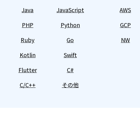
Java
JavaScript
AWS
PHP
Python
GCP
Ruby
Go
NW
Kotlin
Swift
Flutter
C#
C/C++
その他