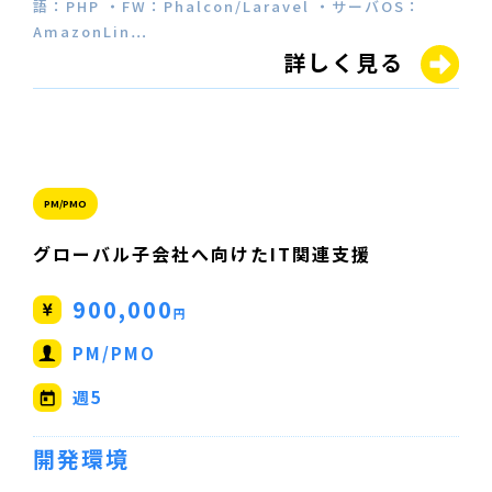
語：PHP ・FW：Phalcon/Laravel ・サーバOS：
AmazonLin…
詳しく見る
PM/PMO
グローバル子会社へ向けたIT関連支援
900,000
円
PM/PMO
週5
開発環境