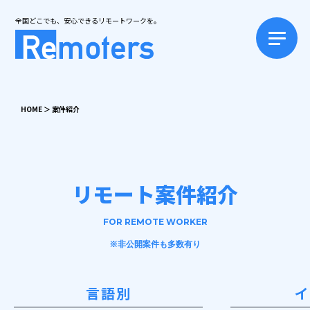
全国どこでも、安心できるリモートワークを。
HOME
＞
案件紹介
リモート案件紹介
FOR REMOTE WORKER
※非公開案件も多数有り
言語別
イ