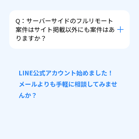
います。
A：はい、変わります。やはりベンチ
ャー企業様でよく採用されるRubyや
Q：サーバーサイドのフルリモート
PHPなどの言語はフルリモート案件が
案件はサイト掲載以外にも案件はあ
多く、C言語など組み込み系の案件な
りますか？
どは少ない傾向がございます。全く無
い訳ではございませんので一度お気軽
A：はい。サイト掲載案件は一部で
にご相談くださいませ。
す。会員登録することで非公開案件も
LINE公式アカウント始めました！
ご紹介可能となりますのでお気軽にお
メールよりも手軽に相談してみませ
問い合わせください。
んか？