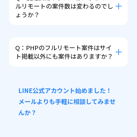
が、ご紹介できる案件の幅によっては
ルリモートの案件数は変わるのでし
初期出社や定期出社（リモートと出社
ょうか？
併用）をご相談させて頂くこともござ
います。
A：はい、変わります。やはりベンチ
ャー企業様でよく採用されるRubyや
Q：PHPのフルリモート案件はサイ
PHPなどの言語はフルリモート案件が
ト掲載以外にも案件はありますか？
多く、C言語など組み込み系の案件な
どは少ない傾向がございます。全く無
A：はい。サイト掲載案件は一部で
い訳ではございませんので一度お気軽
す。会員登録することで非公開案件も
にご相談くださいませ。
LINE公式アカウント始めました！
ご紹介可能となりますのでお気軽にお
メールよりも手軽に相談してみませ
問い合わせください。
んか？