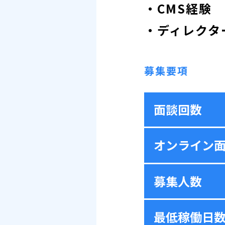
・CMS経験
・ディレクタ
募集要項
面談回数
オンライン
募集人数
最低稼働日