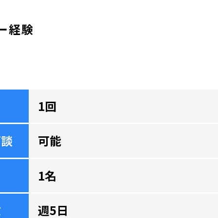
ー経験
1回
面談
可能
1名
数
週5日