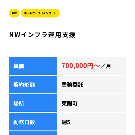
NW
ネットワーク（インフラ）
NWインフラ運用支援
700,000円～
単価
／月
契約形態
業務委託
場所
東陽町
勤務日数
週5