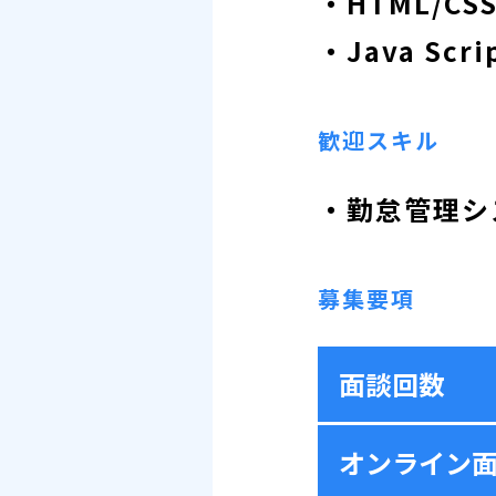
・HTML/CS
・Java Scr
歓迎スキル
・勤怠管理シ
募集要項
面談回数
オンライン