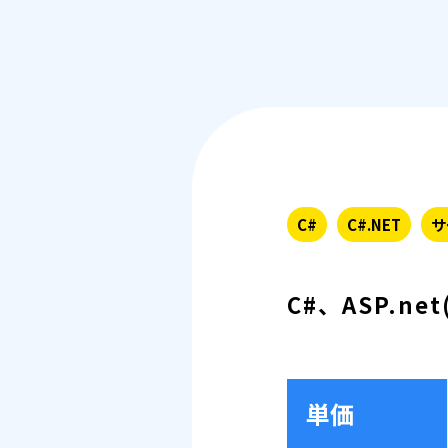
C#
C#.NET
サ
C#、ASP.ne
単価