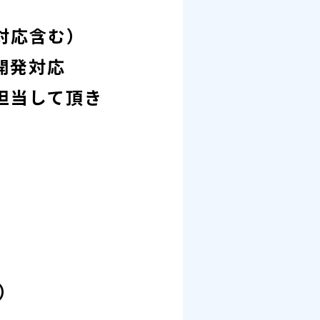
対応含む）
開発対応
担当して頂き
r）