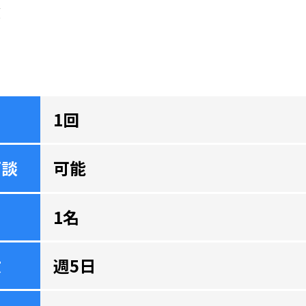
験
1回
面談
可能
1名
数
週5日