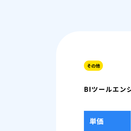
その他
BIツールエン
単価