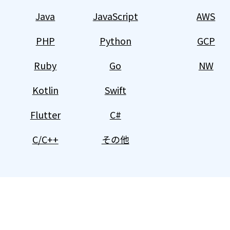
Java
JavaScript
AWS
PHP
Python
GCP
Ruby
Go
NW
Kotlin
Swift
Flutter
C#
C/C++
その他