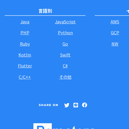
言語別
Java
JavaScript
AWS
PHP
Python
GCP
Ruby
Go
NW
Kotlin
Swift
Flutter
C#
C/C++
その他