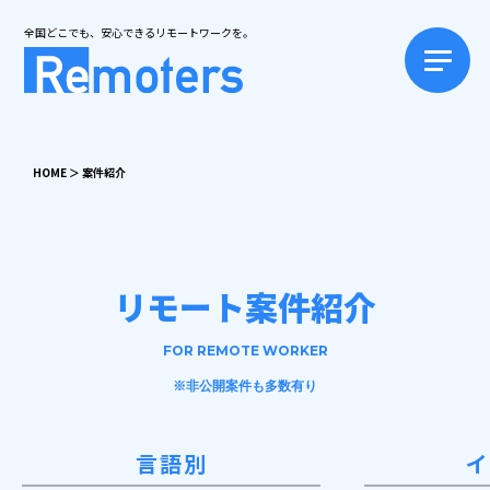
全国どこでも、安心できるリモートワークを。
HOME
＞
案件紹介
リモート案件紹介
FOR REMOTE WORKER
※非公開案件も多数有り
言語別
イ