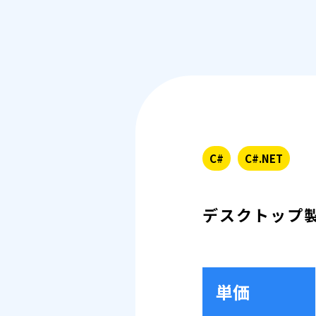
C#
C#.NET
デスクトップ
単価