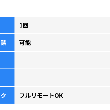
1回
面談
可能
数
ーク
フルリモートOK