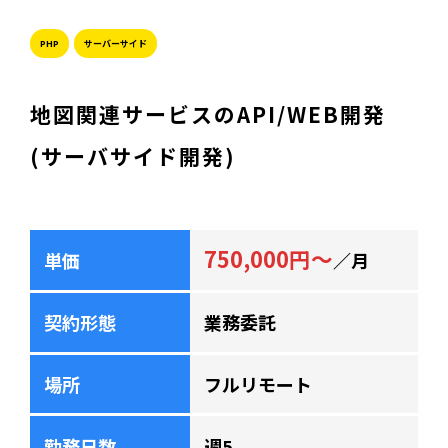
PHP
サーバーサイド
地図関連サービスのAPI/WEB開発
(サーバサイド開発)
750,000円～
単価
／月
契約形態
業務委託
場所
フルリモート
勤務日数
週5