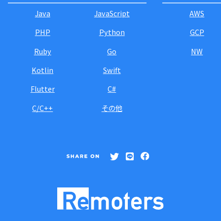
Java
JavaScript
AWS
PHP
Python
GCP
Ruby
Go
NW
Kotlin
Swift
Flutter
C#
C/C++
その他