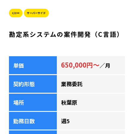
C/C++
サーバーサイド
勘定系システムの案件開発（C言語）
650,000円～
単価
／月
契約形態
業務委託
場所
秋葉原
勤務日数
週5