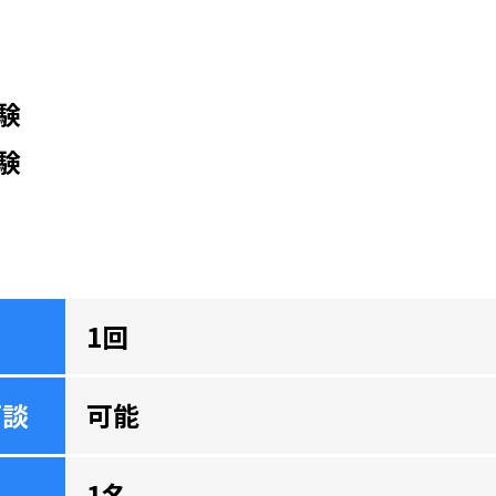
験
験
1回
面談
可能
1名