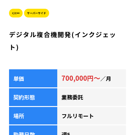
C/C++
サーバーサイド
デジタル複合機開発(インクジェッ
ト)
700,000円～
単価
／月
契約形態
業務委託
場所
フルリモート
勤務日数
週5