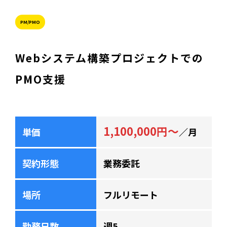
PM/PMO
Webシステム構築プロジェクトでの
PMO支援
1,100,000円～
単価
／月
契約形態
業務委託
場所
フルリモート
勤務日数
週5