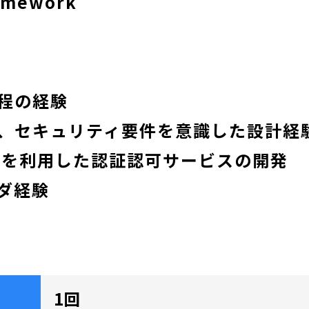
amework
程の経験
、セキュリティ要件を意識した設計経
2.0を利用した認証認可サービスの開発
ダ経験
1回