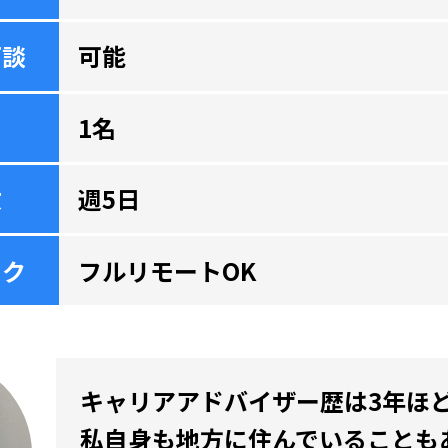
面談
可能
1名
数
週5日
ーク
フルリモートOK
キャリアアドバイザー歴は3年ほ
私自身も地方に住んでいることも