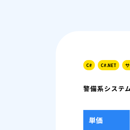
C#
C#.NET
サ
警備系システ
単価