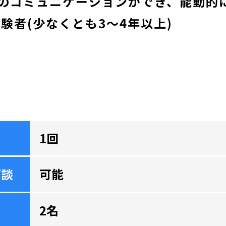
のコミュニケーションができ、能動的
験者(少なくとも3～4年以上)
1回
面談
可能
2名