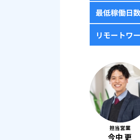
最低稼働日
リモートワ
担当営業
今中 更