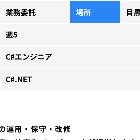
業務委託
場所
目黒
週5
C#エンジニア
C#.NET
の運用・保守・改修