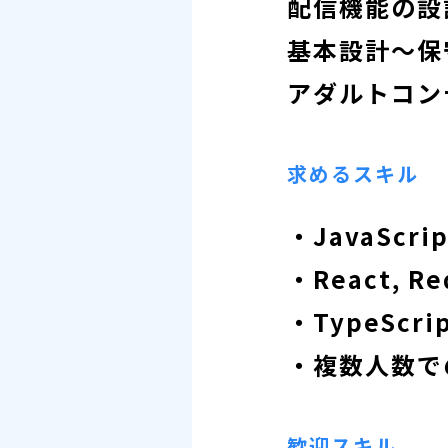
配信機能の設
基本設計～保
アダルトコン
求めるスキル
・JavaSc
・React,
・TypeSc
・複数人数で
歓迎スキル