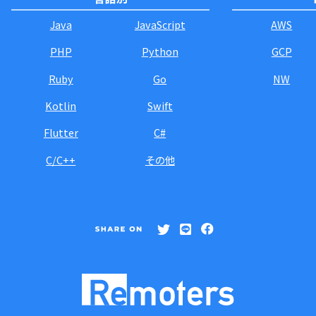
Java
JavaScript
AWS
PHP
Python
GCP
Ruby
Go
NW
Kotlin
Swift
Flutter
C#
C/C++
その他