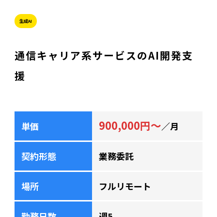
生成AI
通信キャリア系サービスのAI開発支
援
900,000円～
単価
／月
契約形態
業務委託
場所
フルリモート
勤務日数
週5