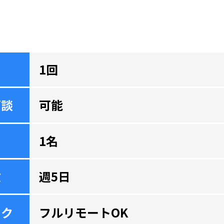
1回
面談
可能
1名
数
週5日
ーク
フルリモートOK