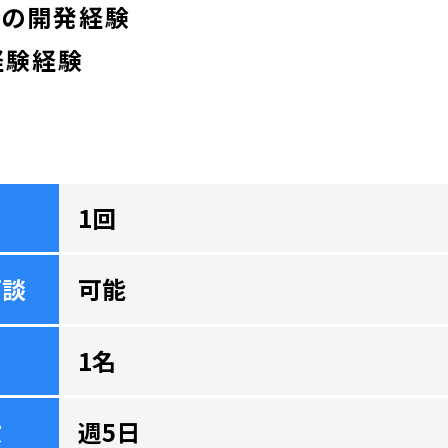
での開発経験
経験経験
1回
面談
可能
1名
数
週5日