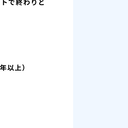
クトで終わりと
。
3年以上）