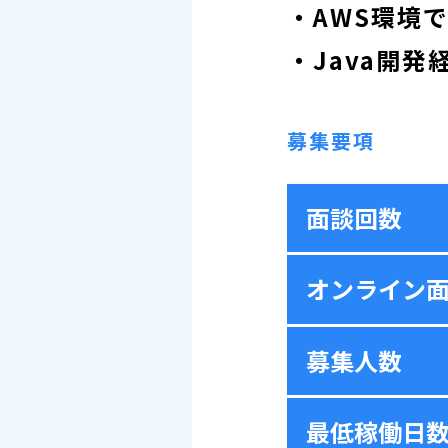
・AWS環境
・Java開発
募集要項
面談回数
オンライン
募集人数
最低稼働日