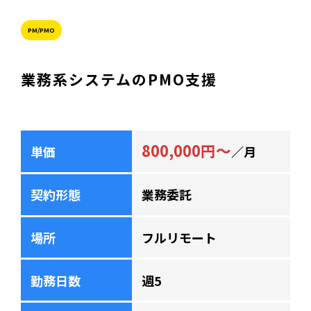
PM/PMO
業務系システムのPMO支援
800,000円～
単価
／月
契約形態
業務委託
場所
フルリモート
勤務日数
週5