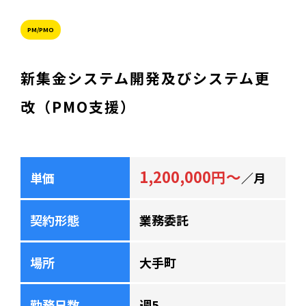
PM/PMO
新集金システム開発及びシステム更
改（PMO支援）
1,200,000円～
単価
／月
契約形態
業務委託
場所
大手町
勤務日数
週5