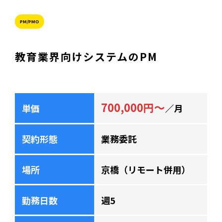
PM/PMO
教育業界向けシステムのPM
700,000円～
単価
／月
契約形態
業務委託
場所
京橋（リモート併用）
勤務日数
週5