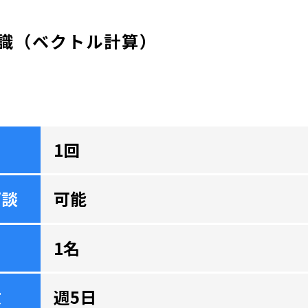
識（ベクトル計算）
1回
面談
可能
1名
数
週5日