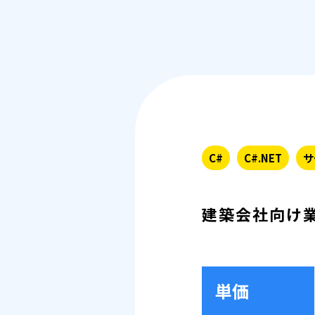
C#
C#.NET
サ
建築会社向け業
単価