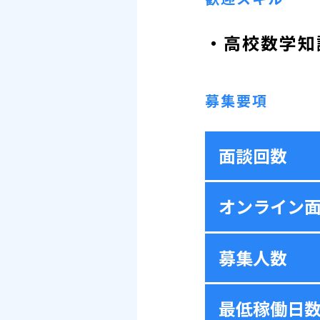
・高校数学知
募集要項
面談回数
オンライン
募集人数
最低稼働日