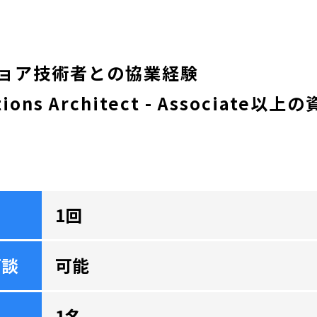
ョア技術者との協業経験
tions Architect - Associate以
1回
面談
可能
1名