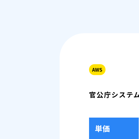
AWS
官公庁システ
単価