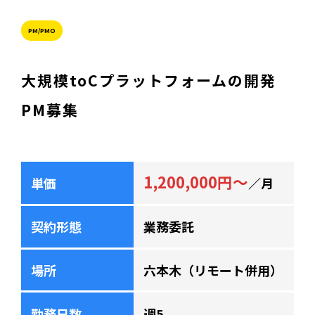
PM/PMO
大規模toCプラットフォームの開発
PM募集
1,200,000円～
単価
／月
契約形態
業務委託
場所
六本木（リモート併用）
勤務日数
週5