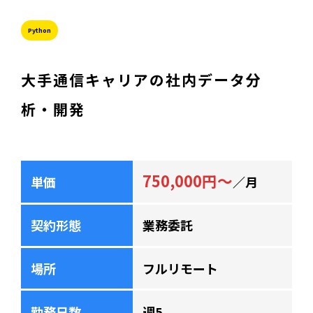
Python
大手通信キャリアの社内データ分
析・開発
750,000円～
単価
／月
契約形態
業務委託
場所
フルリモート
勤務日数
週5