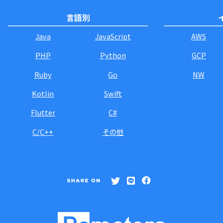
言語別
Java
JavaScript
AWS
PHP
Python
GCP
Ruby
Go
NW
Kotlin
Swift
Flutter
C#
C/C++
その他