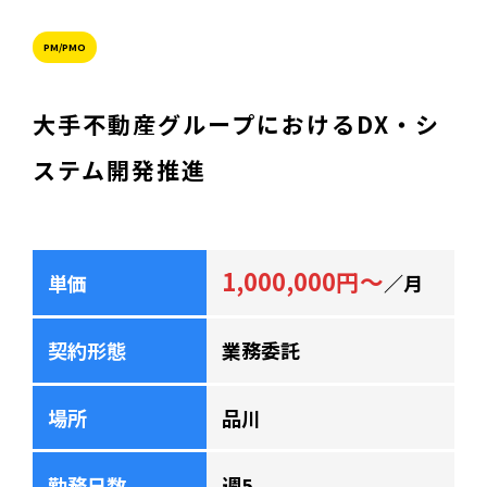
PM/PMO
大手不動産グループにおけるDX・シ
ステム開発推進
1,000,000円～
単価
／月
契約形態
業務委託
場所
品川
勤務日数
週5