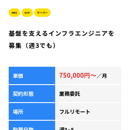
AWS
GCP
サーバー
基盤を支えるインフラエンジニアを
募集（週3でも）
750,000円～
単価
／月
契約形態
業務委託
場所
フルリモート
勤務日数
週3~5