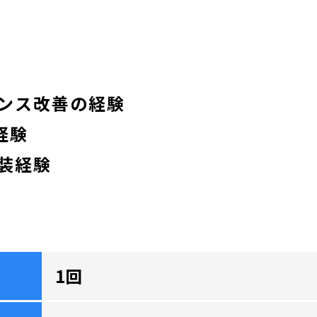
験
ンス改善の経験
経験
装経験
1回