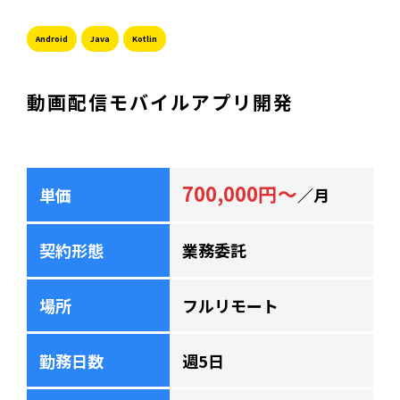
Android
Java
Kotlin
動画配信モバイルアプリ開発
700,000円～
単価
／月
契約形態
業務委託
場所
フルリモート
勤務日数
週5日