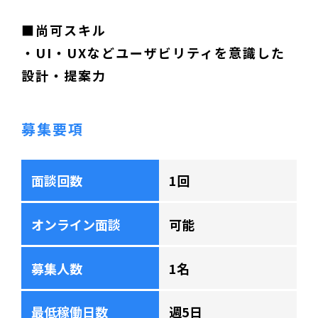
■尚可スキル
・UI・UXなどユーザビリティを意識した
設計・提案力
募集要項
面談回数
1回
オンライン面談
可能
募集人数
1名
最低稼働日数
週5日