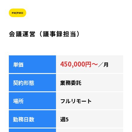
PM/PMO
会議運営（議事録担当）
450,000円～
単価
／月
契約形態
業務委託
場所
フルリモート
勤務日数
週5