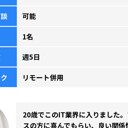
面談
可能
1名
数
週5日
ーク
リモート併用
20歳でこのIT業界に入りました
スの方に喜んでもらい、良い関係