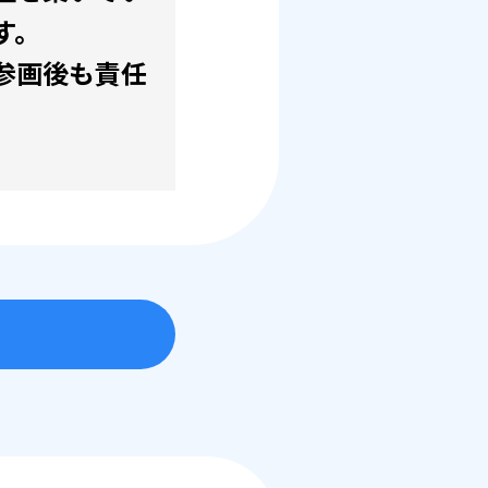
す。
参画後も責任
。