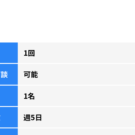
1回
面談
可能
1名
数
週5日