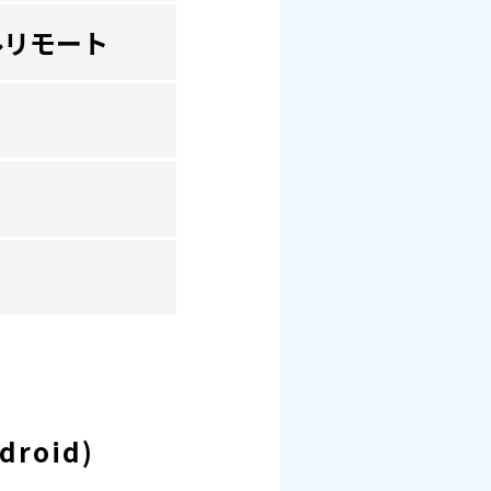
ルリモート
roid)