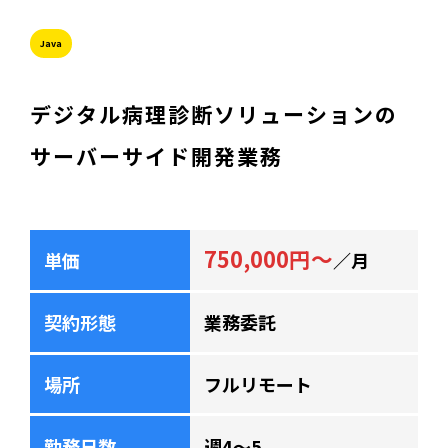
Java
デジタル病理診断ソリューションの
サーバーサイド開発業務
750,000円～
単価
／月
契約形態
業務委託
場所
フルリモート
勤務日数
週4～5