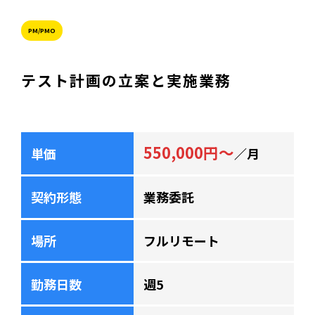
PM/PMO
テスト計画の立案と実施業務
550,000円～
単価
／月
契約形態
業務委託
場所
フルリモート
勤務日数
週5