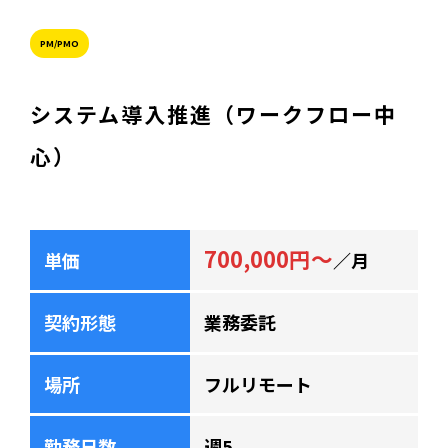
PM/PMO
システム導入推進（ワークフロー中
心）
700,000円～
単価
／月
契約形態
業務委託
場所
フルリモート
勤務日数
週5