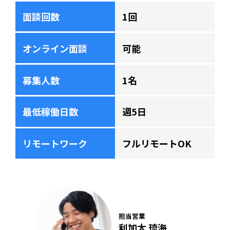
面談回数
1回
オンライン面談
可能
募集人数
1名
最低稼働日数
週5日
リモートワーク
フルリモートOK
担当営業
利加太 琉海