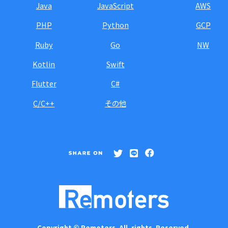
Java
JavaScript
AWS
PHP
Python
GCP
Ruby
Go
NW
Kotlin
Swift
Flutter
C#
C/C++
その他
Copyright © Remoters All rights Reserved.