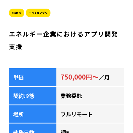
Flutter
モバイルアプリ
エネルギー企業におけるアプリ開発
支援
750,000円～
単価
／月
契約形態
業務委託
場所
フルリモート
勤務日数
週5